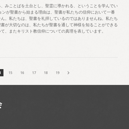
る、みことばを土台とし、聖霊に導かれる、ということを学んでい
ョンが聖書から始まる理由は、聖書が私たちの信仰において一番
せん。私たちは、聖書を礼拝しているのではありませんね。私たち
聖書が大切なのは、私たちが聖書を通して神様を知ることができる
いて、またキリスト教信仰についての真理を表しています。
4
15
16
17
18
19
会