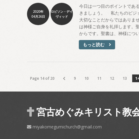
今日は一つ目のポイントであ
2020年
ロビソン・デイ
きましょう。 私たちのビジ
04月26日
ヴィッド
大切なことだからではありま
は神様ご自身を礼拝します。
からです。聖書は、神様につ
もっと読む
Page 14 of 20
9
10
11
12
13
1
宮古めぐみキリスト教
miyakomegumichurch@gmail.com