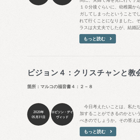
１０分後ぐらいに、幼稚園か
ガしてしまったということで
れて行くことになりました。
ラスは大丈夫でしたが、結婚
もっと読む
ビジョン４：クリスチャンと教
箇所：マルコの福音書４：２－８
今日考えたいことは、私たち
2020年
ロビソン・デイ
加することができるのかとい
05月31日
ヴィッド
べきのでしょうか。その答え
もっと読む