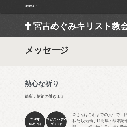
/
Home
宮古めぐみキリスト教
メッセージ
熱心な祈り
箇所：使徒の働き１２
皆さんはこれまでの人生で、
2020年
ロビソン・デイ
私たち夫婦は11周年の結婚記
06月 7日
ヴィッド
間に、夫婦で海を見に行く予