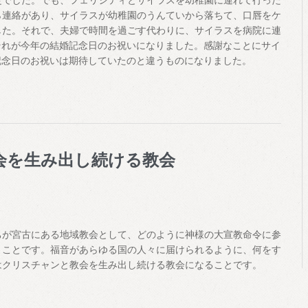
ら連絡があり、サイラスが幼稚園のうんていから落ちて、口唇をケ
した。それで、夫婦で時間を過ごす代わりに、サイラスを病院に連
それが今年の結婚記念日のお祝いになりました。感謝なことにサイ
記念日のお祝いは期待していたのと違うものになりました。
会を生み出し続ける教会
が宮古にある地域教会として、どのように神様の大宣教命令に参
うことです。福音があらゆる国の人々に届けられるように、何をす
はクリスチャンと教会を生み出し続ける教会になることです。