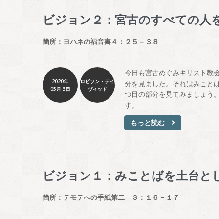
ビジョン２：宮古のすべての人
箇所：ヨハネの福音書４：２５－３８
今日も宮古めぐみキリスト教
2020年
ロビソン・デイ
分を見ました。それはみこと
05月 3日
ヴィッド
つ目の部分を見てみましょう
す。
もっと読む
ビジョン１：みことばを土台と
箇所：テモテへの手紙第二 ３：１６－１７