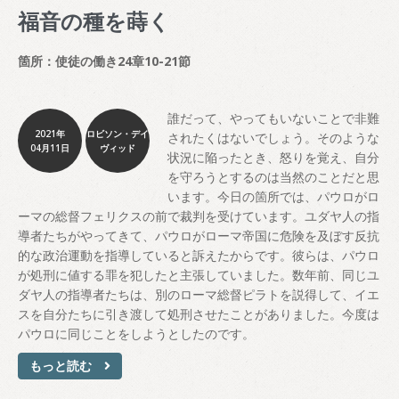
福音の種を蒔く
箇所：使徒の働き24章10-21節
誰だって、やってもいないことで非難
2021年
ロビソン・デイ
されたくはないでしょう。そのような
04月11日
ヴィッド
状況に陥ったとき、怒りを覚え、自分
を守ろうとするのは当然のことだと思
います。今日の箇所では、パウロがロ
ーマの総督フェリクスの前で裁判を受けています。ユダヤ人の指
導者たちがやってきて、パウロがローマ帝国に危険を及ぼす反抗
的な政治運動を指導していると訴えたからです。彼らは、パウロ
が処刑に値する罪を犯したと主張していました。数年前、同じユ
ダヤ人の指導者たちは、別のローマ総督ピラトを説得して、イエ
スを自分たちに引き渡して処刑させたことがありました。今度は
パウロに同じことをしようとしたのです。
もっと読む