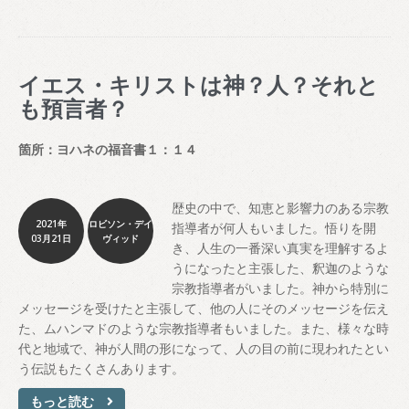
イエス・キリストは神？人？それと
も預言者？
箇所：ヨハネの福音書１：１４
歴史の中で、知恵と影響力のある宗教
2021年
ロビソン・デイ
指導者が何人もいました。悟りを開
03月21日
ヴィッド
き、人生の一番深い真実を理解するよ
うになったと主張した、釈迦のような
宗教指導者がいました。神から特別に
メッセージを受けたと主張して、他の人にそのメッセージを伝え
た、ムハンマドのような宗教指導者もいました。また、様々な時
代と地域で、神が人間の形になって、人の目の前に現われたとい
う伝説もたくさんあります。
もっと読む