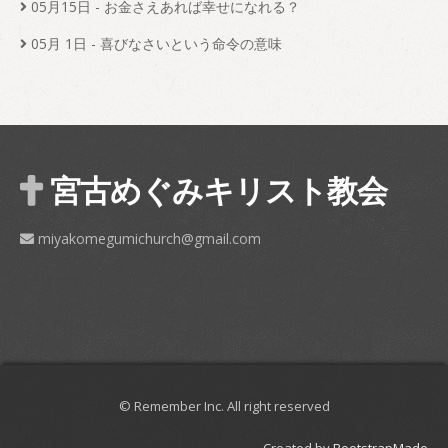
05月15日
- お金さえあれば幸せになれる？
05月 1日
- 喜びなさいという命令の意味
宮古めぐみキリスト教会
miyakomegumichurch@gmail.com
© Remember Inc. All right reserved