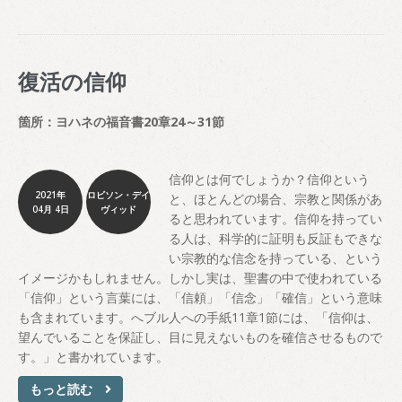
復活の信仰
箇所：ヨハネの福音書20章24～31節
信仰とは何でしょうか？信仰という
2021年
ロビソン・デイ
と、ほとんどの場合、宗教と関係があ
04月 4日
ヴィッド
ると思われています。信仰を持ってい
る人は、科学的に証明も反証もできな
い宗教的な信念を持っている、という
イメージかもしれません。しかし実は、聖書の中で使われている
「信仰」という言葉には、「信頼」「信念」「確信」という意味
も含まれています。へブル人への手紙11章1節には、「信仰は、
望んでいることを保証し、目に見えないものを確信させるもので
す。」と書かれています。
もっと読む