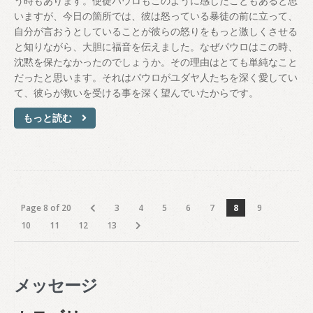
う時もあります。使徒パウロもこのように感じたこともあると思
いますが、今日の箇所では、彼は怒っている暴徒の前に立って、
自分が言おうとしていることが彼らの怒りをもっと激しくさせる
と知りながら、大胆に福音を伝えました。なぜパウロはこの時、
沈黙を保たなかったのでしょうか。その理由はとても単純なこと
だったと思います。それはパウロがユダヤ人たちを深く愛してい
て、彼らが救いを受ける事を深く望んでいたからです。
もっと読む
Page 8 of 20
3
4
5
6
7
8
9
10
11
12
13
メッセージ