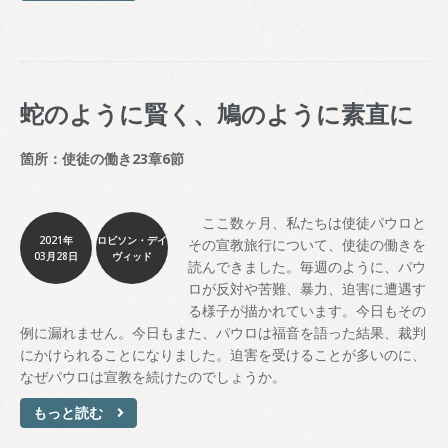
蛇のように賢く、鳩のように素直に
箇所：使徒の働き23章6節
ここ数ヶ月、私たちは使徒パウロと
2021年
ロビソン・デイ
その宣教旅行について、使徒の働きを
03月28日
ヴィッド
読んできました。毎週のように、パウ
ロが反対や苦難、暴力、迫害に遭遇す
る様子が描かれています。今日もその
例に漏れません。今日もまた、パウロは福音を語った結果、裁判
にかけられることになりました。迫害を受けることが多いのに、
なぜパウロは宣教を続けたのでしょうか。
もっと読む