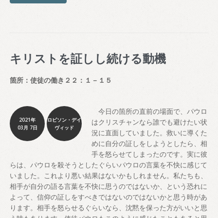
キリストを証しし続ける動機
箇所：使徒の働き２２：１－１５
今日の箇所の直前の場面で、パウロ
2021年
ロビソン・デイ
はクリスチャンなら誰でも避けたい状
03月 7日
ヴィッド
況に直面していました。救いに導くた
めに自分の証しをしようとしたら、相
手を怒らせてしまったのです。実に彼
らは、パウロを殺そうとしたぐらいパウロの言葉を不快に感じて
いました。これより悪い結果はないかもしれません。私たちも、
相手が自分の語る言葉を不快に思うのではないか、という恐れに
よって、信仰の証しをすべきではないのではないかと思う時があ
ります。相手を怒らせるぐらいなら、沈黙を保った方がいいと思